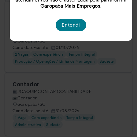
Garopaba Mais Empregos
.
Marceneiro-montador de móveis sob
medida
Entendi
Designer Móveis
Montador de móveis de madeira
Garopaba/SC
Candidate-se até
01/10/2026
2 Vagas
Com experiência
Tempo integral
Produção / Operações / Linha de Montagem
Sudeste
Contador
JOAQUIMCONTAP CONTABILIDADE
Contador
Garopaba/SC
Candidate-se até
31/08/2026
1 Vaga
Com experiência
Tempo integral
Administrativo
Sudeste