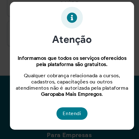
SAÚDE
COMÉRCIO, SERVIÇOS E TURISMO
Atenção
Informamos que todos os serviços oferecidos
pela plataforma são gratuitos.
Qualquer cobrança relacionada a cursos,
cadastros, capacitações ou outros
atendimentos não é autorizada pela plataforma
Para Candidatos
Garopaba Mais Empregos
.
Busca de Oportunidades
Cadastro de Currículo
Entendi
Capacite-se
Para Empresas