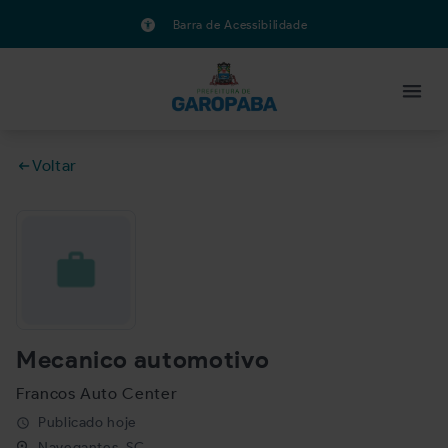
Barra de Acessibilidade
Voltar
Mecanico automotivo
Francos Auto Center
Publicado hoje
schedule
Navegantes, SC