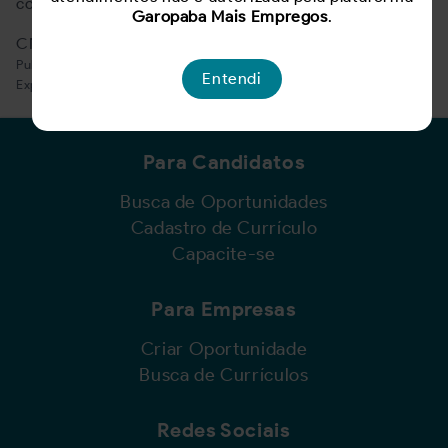
comprometimento, organização e limpeza
Garopaba Mais Empregos
.
CNH B
Publicado:
27/03/2025
Entendi
Expira:
20/08/2026
Para Candidatos
Busca de Oportunidades
Cadastro de Currículo
Capacite-se
Para Empresas
Criar Oportunidade
Busca de Currículos
Redes Sociais