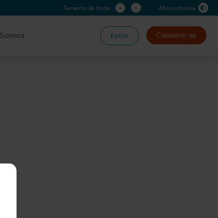
+
-
Tamanho da fonte
Alto contraste
Somos
Cadastre-se
Entre