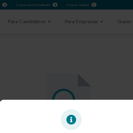
s
3
Ir para oportunidades
4
Ir para rodapé
5
Para Candidatos
Para Empresas
Quem 