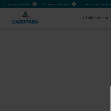
Ir para página inicial
1
Ir para quem somos
2
Ir para capacitaçõe
Página Inicial