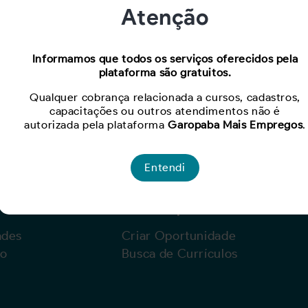
Atenção
Oportunidade expirada!
Informamos que todos os serviços oferecidos pela
plataforma são gratuitos.
Para ver mais, acesse a página
Buscar Oportunidades.
Qualquer cobrança relacionada a cursos, cadastros,
capacitações ou outros atendimentos não é
autorizada pela plataforma
Garopaba Mais Empregos
.
Entendi
Para Empresas
ades
Criar Oportunidade
lo
Busca de Currículos