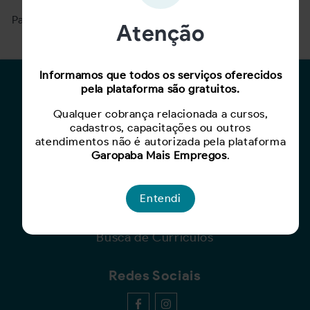
Para ver mais, acesse a página
Buscar Oportunidades.
Atenção
Informamos que todos os serviços oferecidos
Para Candidatos
pela plataforma são gratuitos.
Qualquer cobrança relacionada a cursos,
Busca de Oportunidades
cadastros, capacitações ou outros
Cadastro de Currículo
atendimentos não é autorizada pela plataforma
Capacite-se
Garopaba Mais Empregos
.
Para Empresas
Entendi
Criar Oportunidade
Busca de Currículos
Redes Sociais